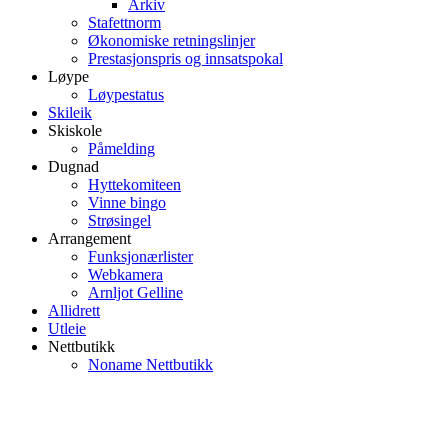
Arkiv
Stafettnorm
Økonomiske retningslinjer
Prestasjonspris og innsatspokal
Løype
Løypestatus
Skileik
Skiskole
Påmelding
Dugnad
Hyttekomiteen
Vinne bingo
Strøsingel
Arrangement
Funksjonærlister
Webkamera
Arnljot Gelline
Allidrett
Utleie
Nettbutikk
Noname Nettbutikk