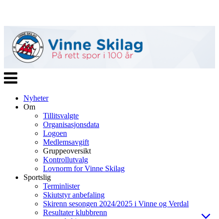
Veksle
navigasjon
Nyheter
Om
Tillitsvalgte
Organisasjonsdata
Logoen
Medlemsavgift
Gruppeoversikt
Kontrollutvalg
Lovnorm for Vinne Skilag
Sportslig
Terminlister
Skiutstyr anbefaling
Skirenn sesongen 2024/2025 i Vinne og Verdal
Resultater klubbrenn