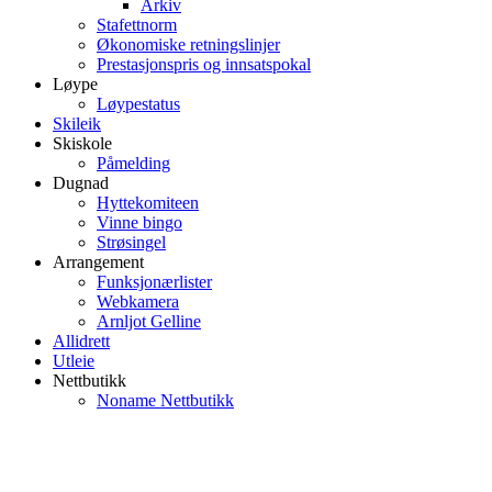
Arkiv
Stafettnorm
Økonomiske retningslinjer
Prestasjonspris og innsatspokal
Løype
Løypestatus
Skileik
Skiskole
Påmelding
Dugnad
Hyttekomiteen
Vinne bingo
Strøsingel
Arrangement
Funksjonærlister
Webkamera
Arnljot Gelline
Allidrett
Utleie
Nettbutikk
Noname Nettbutikk