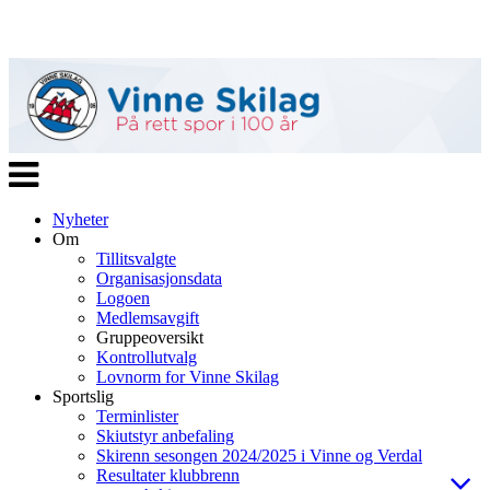
Veksle
navigasjon
Nyheter
Om
Tillitsvalgte
Organisasjonsdata
Logoen
Medlemsavgift
Gruppeoversikt
Kontrollutvalg
Lovnorm for Vinne Skilag
Sportslig
Terminlister
Skiutstyr anbefaling
Skirenn sesongen 2024/2025 i Vinne og Verdal
Resultater klubbrenn