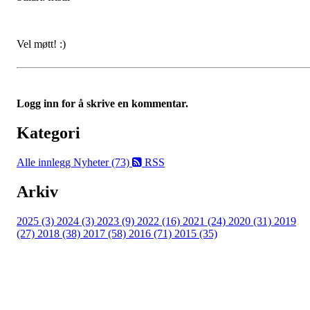
Vel møtt! :)
Logg inn for å skrive en kommentar.
Kategori
Alle innlegg
Nyheter (73)
RSS
Arkiv
2025 (3)
2024 (3)
2023 (9)
2022 (16)
2021 (24)
2020 (31)
2019
(27)
2018 (38)
2017 (58)
2016 (71)
2015 (35)