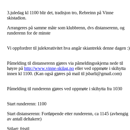
3.juledag kl 1100 blir det, tradisjon tro, Rebreinn på Vinne
skistadion.
Arrangeres på samme måte som klubbrenn, dvs distanserenn, og
runderenn for de minste
Vi oppfordrer til julekreativitet hva angår skiantrekk denne dagen :)
Påmelding til distanserenn gjøres via påmeldingsskjema nede til
høyre på
http://www.vinne-skilag.no
eller ved oppmøte i skihytta
innen kl 1100. (Kan også gjøres på mail til
jsbarli@gmail.com
)
Påmelding til runderenn gjøres ved oppmøte i skihytta fra 1030
Start runderenn: 1100
Start distanserenn: Fortløpende etter runderenn, ca 1145 (avhengig
av antall deltakere)
Stilart: fristil