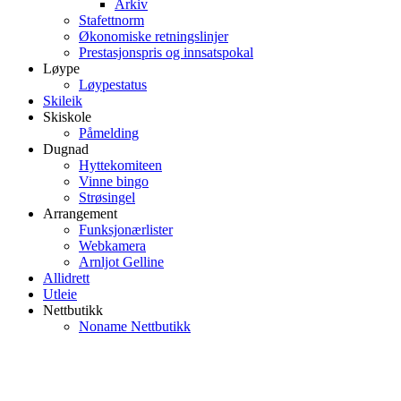
Arkiv
Stafettnorm
Økonomiske retningslinjer
Prestasjonspris og innsatspokal
Løype
Løypestatus
Skileik
Skiskole
Påmelding
Dugnad
Hyttekomiteen
Vinne bingo
Strøsingel
Arrangement
Funksjonærlister
Webkamera
Arnljot Gelline
Allidrett
Utleie
Nettbutikk
Noname Nettbutikk