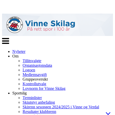
Veksle
navigasjon
Nyheter
Om
Tillitsvalgte
Organisasjonsdata
Logoen
Medlemsavgift
Gruppeoversikt
Kontrollutvalg
Lovnorm for Vinne Skilag
Sportslig
Terminlister
Skiutstyr anbefaling
Skirenn sesongen 2024/2025 i Vinne og Verdal
Resultater klubbrenn