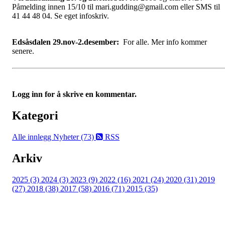
Påmelding innen 15/10 til mari.gudding@gmail.com eller SMS til
41 44 48 04. Se eget infoskriv.
Edsåsdalen 29.nov-2.desember:
For alle. Mer info kommer
senere.
Logg inn for å skrive en kommentar.
Kategori
Alle innlegg
Nyheter (73)
RSS
Arkiv
2025 (3)
2024 (3)
2023 (9)
2022 (16)
2021 (24)
2020 (31)
2019
(27)
2018 (38)
2017 (58)
2016 (71)
2015 (35)