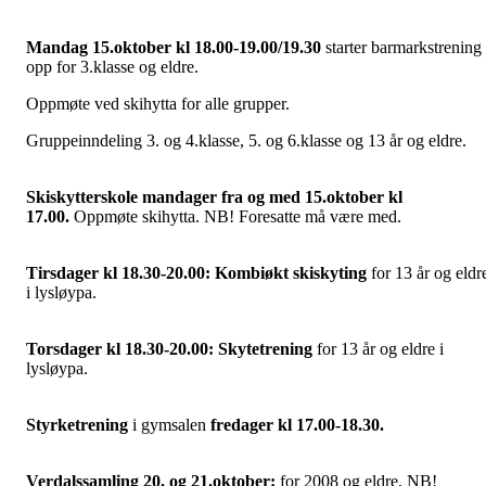
Mandag 15.oktober kl 18.00-19.00/19.30
starter barmarkstrening
opp for 3.klasse og eldre.
Oppmøte ved skihytta for alle grupper.
Gruppeinndeling 3. og 4.klasse, 5. og 6.klasse og 13 år og eldre.
Skiskytterskole mandager fra og med 15.oktober kl
17.00.
Oppmøte skihytta. NB! Foresatte må være med.
Tirsdager kl 18.30-20.00: Kombiøkt skiskyting
for 13 år og eldr
i lysløypa.
Torsdager kl 18.30-20.00: Skytetrening
for 13 år og eldre i
lysløypa.
Styrketrening
i gymsalen
fredager kl 17.00-18.30.
Verdalssamling 20. og 21.oktober:
for 2008 og eldre. NB!