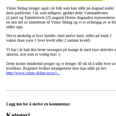
Vinne Skilag trenger også i år folk som kan stille på dugnad under
årets parkfester. I år, som tidligere, gjelder dette Vømmølfesten
(2.juni) og Trønderrock (25.august) Denne dugnaden representerer
en stor del av inntektene til Vinne Skilag og vi er avhengig av at fo
stiller opp.
Det er ønskelig at hver familie, med aktive barn, stiller på totalt 2
vakter (kan være 1 hver kveld eller 2 samme kveld)
Vi har i år hatt den beste sesongen på mange år med mye aktivitet 
skirenn, noe som er veldig bra! :)
Dette koster imidlertid penger og vi trenger 30 stk til å stille hver av
kveldene. Registrer hvilket arrangement dere kan stille på her:
http://www.vinne-skilag.no/p/1...
Logg inn for å skrive en kommentar.
Kategori