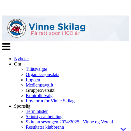
Veksle
navigasjon
Nyheter
Om
Tillitsvalgte
Organisasjonsdata
Logoen
Medlemsavgift
Gruppeoversikt
Kontrollutvalg
Lovnorm for Vinne Skilag
Sportslig
Terminlister
Skiutstyr anbefaling
Skirenn sesongen 2024/2025 i Vinne og Verdal
Resultater klubbrenn