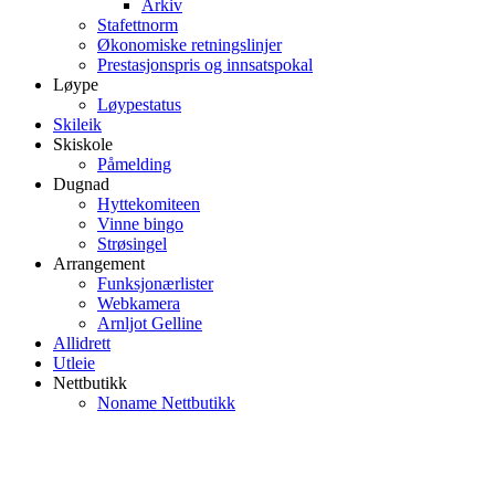
Arkiv
Stafettnorm
Økonomiske retningslinjer
Prestasjonspris og innsatspokal
Løype
Løypestatus
Skileik
Skiskole
Påmelding
Dugnad
Hyttekomiteen
Vinne bingo
Strøsingel
Arrangement
Funksjonærlister
Webkamera
Arnljot Gelline
Allidrett
Utleie
Nettbutikk
Noname Nettbutikk