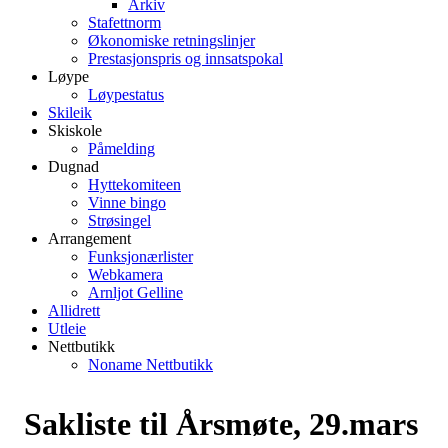
Arkiv
Stafettnorm
Økonomiske retningslinjer
Prestasjonspris og innsatspokal
Løype
Løypestatus
Skileik
Skiskole
Påmelding
Dugnad
Hyttekomiteen
Vinne bingo
Strøsingel
Arrangement
Funksjonærlister
Webkamera
Arnljot Gelline
Allidrett
Utleie
Nettbutikk
Noname Nettbutikk
Sakliste til Årsmøte, 29.mars