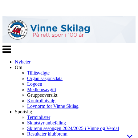
Veksle
navigasjon
Nyheter
Om
Tillitsvalgte
Organisasjonsdata
Logoen
Medlemsavgift
Gruppeoversikt
Kontrollutvalg
Lovnorm for Vinne Skilag
Sportslig
Terminlister
Skiutstyr anbefaling
Skirenn sesongen 2024/2025 i Vinne og Verdal
Resultater klubbrenn